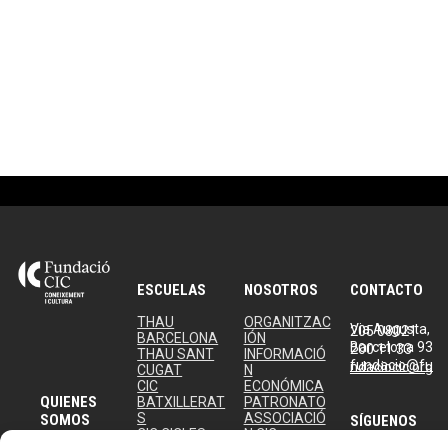
ESCUELAS
NOSOTROS
CONTACTO
THAU
ORGANITZAC
Via Augusta, 205 08021
BARCELONA
IÓN
Barcelona 93 200 11 33
THAU SANT
INFORMACIÓ
fundacio@fundaciocic.org
CUGAT
N
CIC
ECONÓMICA
QUIENES
BATXILLERAT
PATRONATO
S
ASSOCIACIÓ
SOMOS
SÍGUENOS
CIC CICLES
N CIC